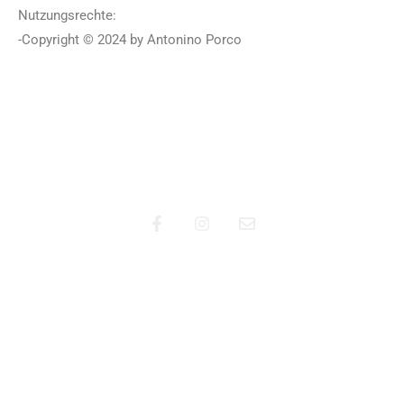
Nutzungsrechte:
-Copyright © 2024 by Antonino Porco
Am Burgweg 29
56112 Lahnstein
02621 9199416