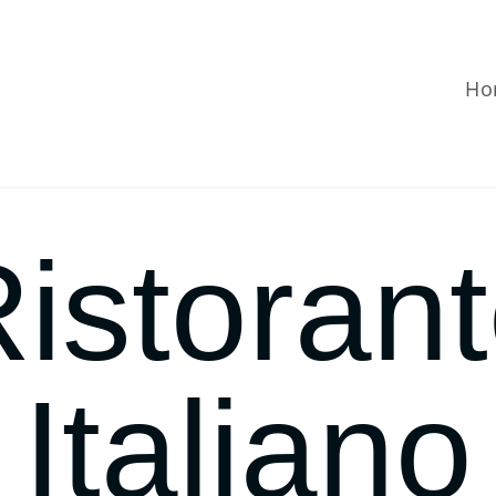
Ho
istoran
Italiano