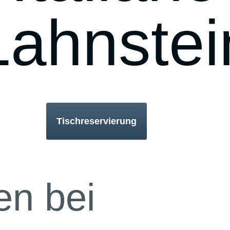
Lahnstei
Tischreservierung
n bei