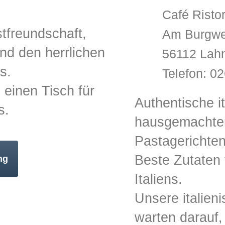
Café Risto
tfreundschaft,
Am Burgwe
und den herrlichen
56112 Lahn
s.
Telefon: 0
 einen Tisch für
Authentische i
s.
hausgemachte
Pastagerichten
Beste Zutaten
ng
Italiens.
Unsere italien
warten darauf,