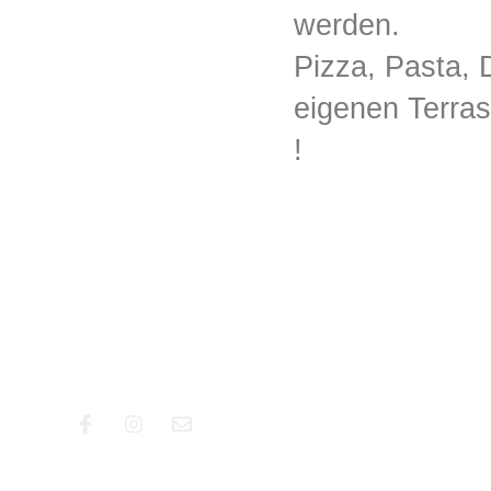
werden.
Pizza, Pasta, 
eigenen Terras
!
gweg 29
56112 Lahnstein
02621 / 9199416